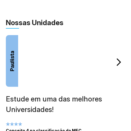
Nossas Unidades
P
A
Paulista
S
Estude em uma das melhores
Universidades!
Conceito 4 na classificação do MEC